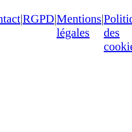
tact
|
RGPD
|
Mentions
|
Politi
légales
des
cooki