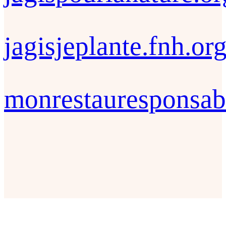
jagisjeplante.fnh.or
monrestauresponsab