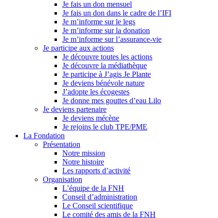
Je fais un don mensuel
Je fais un don dans le cadre de l’IFI
Je m’informe sur le legs
Je m’informe sur la donation
Je m’informe sur l’assurance-vie
Je participe aux actions
Je découvre toutes les actions
Je découvre la médiathèque
Je participe à J’agis Je Plante
Je deviens bénévole nature
J’adopte les écogestes
Je donne mes gouttes d’eau Lilo
Je deviens partenaire
Je deviens mécène
Je rejoins le club TPE/PME
La Fondation
Présentation
Notre mission
Notre histoire
Les rapports d’activité
Organisation
L’équipe de la FNH
Conseil d’administration
Le Conseil scientifique
Le comité des amis de la FNH