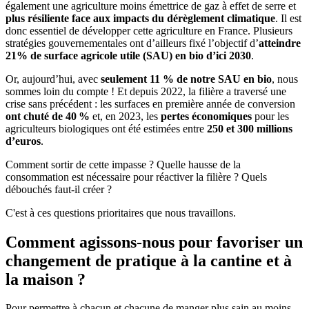
également une agriculture moins émettrice de gaz à effet de serre et
plus résiliente face aux impacts du dérèglement climatique
. Il est
donc essentiel de développer cette agriculture en France. Plusieurs
stratégies gouvernementales ont d’ailleurs fixé l’objectif d’
atteindre
21% de surface agricole utile
(SAU) en bio d’ici 2030
.
Or, aujourd’hui, avec
seulement 11 % de notre SAU en bio
, nous
sommes loin du compte ! Et depuis 2022, la filière a traversé une
crise sans précédent : les surfaces en première année de conversion
ont chuté de 40 %
et, en 2023, les
pertes économiques
pour les
agriculteurs biologiques ont été estimées entre
250 et 300 millions
d’euros
.
Comment sortir de cette impasse ?
Quelle hausse de la
consommation est nécessaire pour réactiver la filière ?
Quels
débouchés faut-il créer ?
C'est à ces questions prioritaires que nous travaillons.
Comment agissons-nous pour favoriser un
changement de pratique à la cantine et à
la maison ?
Pour permettre à chacun et chacune de manger plus sain au moins