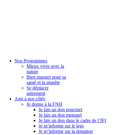
Nos Programmes
Mieux vivre avec la
nature
Bien manger pour sa
santé et la planète
Se déplacer
autrement
Agir à nos côtés
Je donne à la FNH
Je fais un don ponctuel
Je fais un don mensuel
Je fais un don dans le cadre de l’IFI
Je m’informe sur le legs
Je m’informe sur la donation