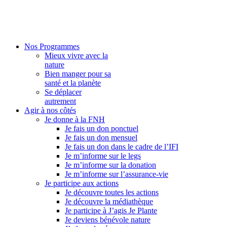
Nos Programmes
Mieux vivre avec la
nature
Bien manger pour sa
santé et la planète
Se déplacer
autrement
Agir à nos côtés
Je donne à la FNH
Je fais un don ponctuel
Je fais un don mensuel
Je fais un don dans le cadre de l’IFI
Je m’informe sur le legs
Je m’informe sur la donation
Je m’informe sur l’assurance-vie
Je participe aux actions
Je découvre toutes les actions
Je découvre la médiathèque
Je participe à J’agis Je Plante
Je deviens bénévole nature