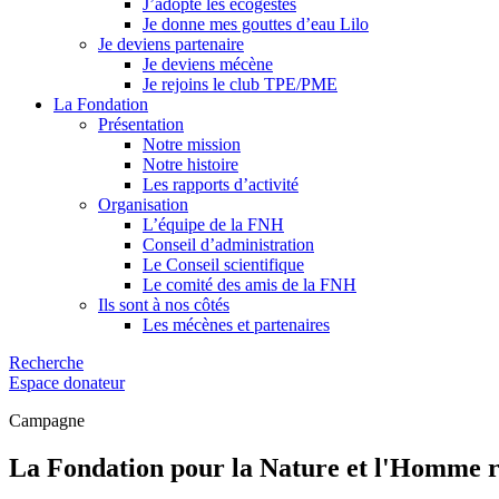
J’adopte les écogestes
Je donne mes gouttes d’eau Lilo
Je deviens partenaire
Je deviens mécène
Je rejoins le club TPE/PME
La Fondation
Présentation
Notre mission
Notre histoire
Les rapports d’activité
Organisation
L’équipe de la FNH
Conseil d’administration
Le Conseil scientifique
Le comité des amis de la FNH
Ils sont à nos côtés
Les mécènes et partenaires
Recherche
Espace donateur
Campagne
La Fondation pour la Nature et l'Homm