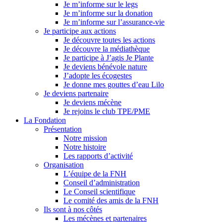
Je m’informe sur le legs
Je m’informe sur la donation
Je m’informe sur l’assurance-vie
Je participe aux actions
Je découvre toutes les actions
Je découvre la médiathèque
Je participe à J’agis Je Plante
Je deviens bénévole nature
J’adopte les écogestes
Je donne mes gouttes d’eau Lilo
Je deviens partenaire
Je deviens mécène
Je rejoins le club TPE/PME
La Fondation
Présentation
Notre mission
Notre histoire
Les rapports d’activité
Organisation
L’équipe de la FNH
Conseil d’administration
Le Conseil scientifique
Le comité des amis de la FNH
Ils sont à nos côtés
Les mécènes et partenaires