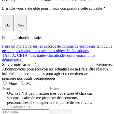
L'article vous a été utile pour mieux comprendre cette actualité ?
Oui
Non
Pour approfondir le sujet
Faire un moratoire sur les accords de commerce européens tant qu'ils
ne sont pas compatibles avec nos objectifs climatiques
TAFTA, CETA : des traités climaticides qui menacent nos
démocraties !
Suivez notre actualité
Retrouvez-
Abonnez-vous pour recevoir les actualités de la FNH, être
réseaux
informé de nos campagnes pour agir et recevoir en avant-
première nos outils pédagogiques.
Mme
M.
Oui, la FNH peut mesurer mes ouvertures et clics sur
ses emails afin de me proposer des contenus
personnalisés et d’adapter la fréquence de ses envois.
En savoir plus
Je m'abonne