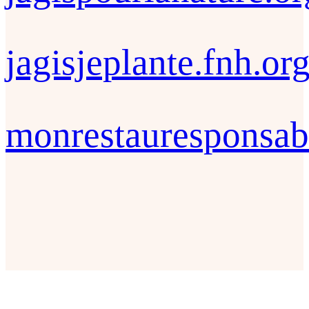
jagisjeplante.fnh.or
monrestauresponsab