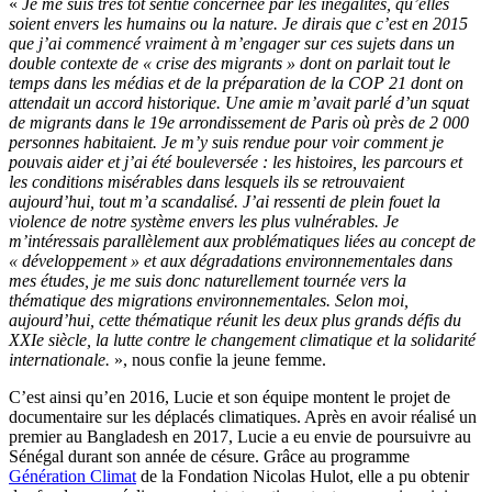
«
Je me suis très tôt sentie concernée par les inégalités, qu’elles
soient envers les humains ou la nature. Je dirais que c’est en 2015
que j’ai commencé vraiment à m’engager sur ces sujets dans un
double contexte de « crise des migrants » dont on parlait tout le
temps dans les médias et de la préparation de la COP 21 dont on
attendait un accord historique. Une amie m’avait parlé d’un squat
de migrants dans le 19e arrondissement de Paris où près de 2 000
personnes habitaient. Je m’y suis rendue pour voir comment je
pouvais aider et j’ai été bouleversée : les histoires, les parcours et
les conditions misérables dans lesquels ils se retrouvaient
aujourd’hui, tout m’a scandalisé. J’ai ressenti de plein fouet la
violence de notre système envers les plus vulnérables. Je
m’intéressais parallèlement aux problématiques liées au concept de
« développement » et aux dégradations environnementales dans
mes études, je me suis donc naturellement tournée vers la
thématique des migrations environnementales. Selon moi,
aujourd’hui, cette thématique réunit les deux plus grands défis du
XXIe siècle, la lutte contre le changement climatique et la solidarité
internationale.
», nous confie la jeune femme.
C’est ainsi qu’en 2016, Lucie et son équipe montent le projet de
documentaire sur les déplacés climatiques. Après en avoir réalisé un
premier au Bangladesh en 2017, Lucie a eu envie de poursuivre au
Sénégal durant son année de césure. Grâce au programme
Génération Climat
de la Fondation Nicolas Hulot, elle a pu obtenir