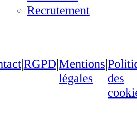
Recrutement
tact
|
RGPD
|
Mentions
|
Politi
légales
des
cooki