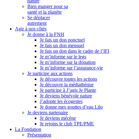
nature
Bien manger pour sa
santé et la planète
Se déplacer
autrement
Agir à nos côtés
Je donne à la FNH
Je fais un don ponctuel
Je fais un don mensuel
Je fais un don dans le cadre de l’IFI
Je m’informe sur le legs
Je m’informe sur la donation
Je m’informe sur l’assurance-vie
Je participe aux actions
Je découvre toutes les actions
Je découvre la médiathèque
Je participe à J’agis Je Plante
Je deviens bénévole nature
J’adopte les écogestes
Je donne mes gouttes d’eau Lilo
Je deviens partenaire
Je deviens mécène
Je rejoins le club TPE/PME
La Fondation
Présentation