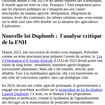
citoyenne inédite à l'été 2025 et les alertes répétées des scientifiques,
le monde agricole reste en crise. Pourquoi ? Tout simplement parce
que les réponses politiques ne s’attaquent pas aux causes
structurelles du malaise agricole. dérégulation, allègement de
normes, levée des contraintes, les mêmes solutions sans cesse remise
sur la table sont sans effet durable sur la situation des agriculteurs.
Explications.
Nouvelle loi Duplomb : l'analyse critique
de la FNH
Depuis 2023, une succession de rendez-vous manqués. Présentée
comme un texte structurant pour préparer l’avenir du secteur, la
Loi
d’Orientation et d’Avenir Agricole
(LOA) de 2023 devait porter une
vision de long terme : installation, transition agroécologique,
souveraineté alimentaire. Mais elle a été retardée, réécrite, puis
affaiblie. Face à la mobilisation agricole, elle s’est transformée en
une série de concessions rapides, sans cap stratégique clair.
En 2024, devant une colère agricole persistante, le gouvernement a
engagé une procédure accélérée sur la
proposition de loi du sénateur
Laurent Duplomb
. Ce texte, en se limitant à des propositions
simplistes et inefficaces, comme la facilitation de l'agrandissement
des élevages ou la réautorisation de pesticides néonicotinoïdes