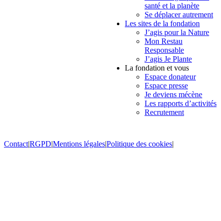
santé et la planète
Se déplacer autrement
Les sites de la fondation
J’agis pour la Nature
Mon Restau
Responsable
J’agis Je Plante
La fondation et vous
Espace donateur
Espace presse
Je deviens mécène
Les rapports d’activités
Recrutement
Contact
|
RGPD
|
Mentions légales
|
Politique des cookies
|