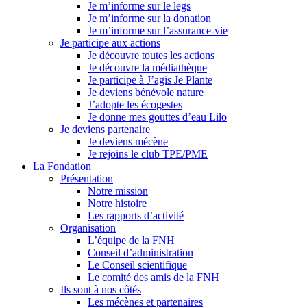
Je m’informe sur le legs
Je m’informe sur la donation
Je m’informe sur l’assurance-vie
Je participe aux actions
Je découvre toutes les actions
Je découvre la médiathèque
Je participe à J’agis Je Plante
Je deviens bénévole nature
J’adopte les écogestes
Je donne mes gouttes d’eau Lilo
Je deviens partenaire
Je deviens mécène
Je rejoins le club TPE/PME
La Fondation
Présentation
Notre mission
Notre histoire
Les rapports d’activité
Organisation
L’équipe de la FNH
Conseil d’administration
Le Conseil scientifique
Le comité des amis de la FNH
Ils sont à nos côtés
Les mécènes et partenaires