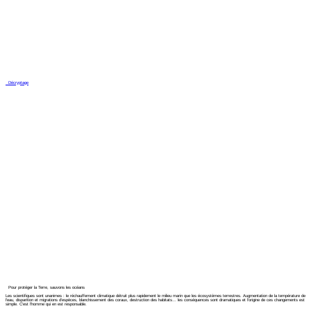
Décryptage
Pour protéger la Terre, sauvons les océans
Les scientifiques sont unanimes : le réchauffement climatique détruit plus rapidement le milieu marin que les écosystèmes terrestres. Augmentation de la température de
l’eau, disparition et migrations d’espèces, blanchissement des coraux, destruction des habitats… les conséquences sont dramatiques et l’origine de ces changements est
simple. C’est l’homme qui en est responsable.