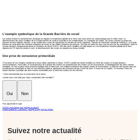
L’exemple symbolique de la Grande Barrière de corail
Les océans limitent le réchauffement climatique en régulant la température globale de la Terre mais cette action est catastrophique pour le milieu marin. Le
blanchissement des récifs coralliens de la Grande Barrière de corail en Australie en est emblématique. En changeant de couleur, les coraux meurent et privent les
poissons de leurs habitats naturels, ce qui modifie leurs zones de reproduction et entraine de fortes migrations. Classée au Patrimoine mondial de l’UNESCO, la Grande
Barrière de corail abrite des centaines d’espèces de coraux et des milliers d’espèces de poissons. Son état de santé est donc suivi de près par les scientifiques. Selon le
Groupe d’experts intergouvernemental sur l’évolution du climat (GIEC), 30% des récifs coralliens ont déjà disparu et si la température moyenne globale de la Terre
dépasse les 2°C dans les années à venir, le blanchissement des coraux se répandra au niveau mondial.
Une prise de conscience primordiale
À l’occasion de son Congrès mondial de la nature début septembre à Hawaï, l'UICN* a publié une étude complète sur l’état des océans et évoqué plusieurs
recommandations. Parmi elles, la reconnaissance de la gravité des impacts du réchauffement des océans sur les écosystèmes, le développement des aires marines
protégées, la mise en place d’une protection juridique pour la haute-mer, une meilleure évaluation des risques sociaux et économiques, la réduction des lacunes dans les
connaissances scientifiques et bien sûr une réduction rapide et significative des émissions de gaz à effet de serre. À l’issue de ce congrès, 14 nouveaux Points de
l’espoir destinés à protéger des aires marines essentielles pour la santé des océans ont été nommés.
* Union internationale pour la conservation de la nature
L'article vous a été utile pour mieux comprendre cette actualité ?
Oui
Non
Pour approfondir le sujet
COP22: quel chemin pour protéger la nature?
Ocean Cleaner'zh : rencontrer, partager et agir pour les océans
Suivez notre actualité