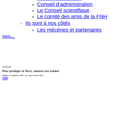
Conseil d’administration
Le Conseil scientifique
Le comité des amis de la FNH
Ils sont à nos côtés
Les mécènes et partenaires
Recherche
Espace donateur
Décryptage
Pour protéger la Terre, sauvons les océans
Publié le 27 septembre 2016 , mis à jour le 08 juin 2021
Océans
Accueil