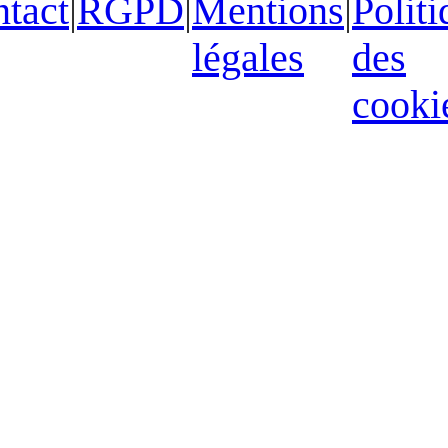
tact
|
RGPD
|
Mentions
|
Politi
légales
des
cooki