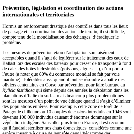
Prévention, législation et coordination des actions
internationales et territoriales
Hormis un renforcement drastique des contrôles dans tous les lieux
de passage et la coordination des actions de terrain, il est difficile,
compte tenu de la mondialisation des échanges, d’éradiquer le
problème.
Les mesures de prévention et/ou d’adaptation sont aisément
acceptables quand il s’agit de légiférer sur le traitement des eaux de
Ballast lors des escales des bateaux pour cesser de transporter à fond
de cales des hôtes indésirables (poissons, algues… ), d’un port à
l’autre (à noter que 80% du commerce mondial se fait par voie
maritime). Tolérables aussi quand il faut se résoudre à abattre des
oliviers centenaires en Corse par prévention pour faire barrage au
Xyllela fastidiosa
qui sème depuis des années la désolation dans les
plantations d’Italie du sud… mais beaucoup plus problématiques
sont les mesures d’un point de vue éthique quand il s’agit d’éliminer
des populations entières. Pour exemple, cette zone de forêt de la
Patagonie chilienne où 10 couples de castors introduits en 1946 sont
devenus 100 000 individus causant d’énormes dommages sur la
végétation indigène. Sans aller plus loin en France, il est reconnu
qu’il faudrait stériliser nos chats domestiques, considérés comme une
espèce invasive à cause de leur rôle dans l’hécatombe des