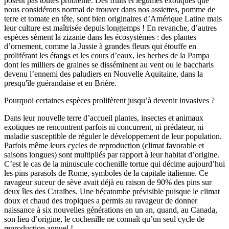
posent pas toutes problème. Des fruits et légumes exotiques que
nous considérons normal de trouver dans nos assiettes, pomme de
terre et tomate en tête, sont bien originaires d’Amérique Latine mais
leur culture est maîtrisée depuis longtemps ! En revanche, d’autres
espèces sèment la zizanie dans les écosystèmes : des plantes
d’ornement, comme la Jussie à grandes fleurs qui étouffe en
proliférant les étangs et les cours d’eaux, les herbes de la Pampa
dont les milliers de graines se disséminent au vent ou le baccharis
devenu l’ennemi des paludiers en Nouvelle Aquitaine, dans la
presqu'île guérandaise et en Brière.
Pourquoi certaines espèces prolifèrent jusqu’à devenir invasives ?
Dans leur nouvelle terre d’accueil plantes, insectes et animaux
exotiques ne rencontrent parfois ni concurrent, ni prédateur, ni
maladie susceptible de réguler le développement de leur population.
Parfois même leurs cycles de reproduction (climat favorable et
saisons longues) sont multipliés par rapport à leur habitat d’origine.
C’est le cas de la minuscule cochenille tortue qui décime aujourd’hui
les pins parasols de Rome, symboles de la capitale italienne. Ce
ravageur suceur de sève avait déjà eu raison de 90% des pins sur
deux îles des Caraïbes. Une hécatombe prévisible puisque le climat
doux et chaud des tropiques a permis au ravageur de donner
naissance à six nouvelles générations en un an, quand, au Canada,
son lieu d’origine, le cochenille ne connaît qu’un seul cycle de
reproduction annuel !