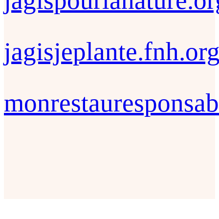
jagispourlanature.or
jagisjeplante.fnh.or
monrestauresponsab