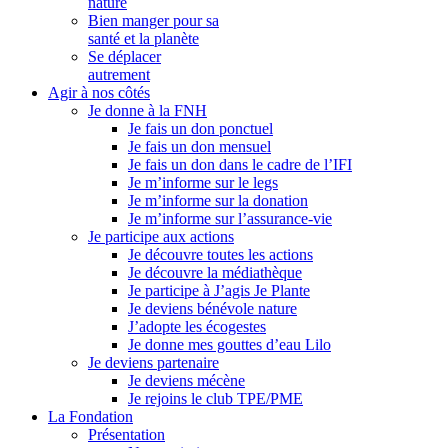
nature
Bien manger pour sa
santé et la planète
Se déplacer
autrement
Agir à nos côtés
Je donne à la FNH
Je fais un don ponctuel
Je fais un don mensuel
Je fais un don dans le cadre de l’IFI
Je m’informe sur le legs
Je m’informe sur la donation
Je m’informe sur l’assurance-vie
Je participe aux actions
Je découvre toutes les actions
Je découvre la médiathèque
Je participe à J’agis Je Plante
Je deviens bénévole nature
J’adopte les écogestes
Je donne mes gouttes d’eau Lilo
Je deviens partenaire
Je deviens mécène
Je rejoins le club TPE/PME
La Fondation
Présentation