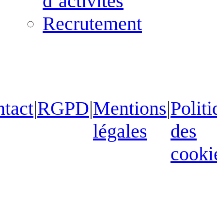
d’activités
Recrutement
tact
|
RGPD
|
Mentions
|
Politi
légales
des
cooki