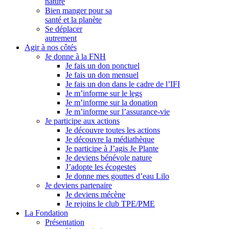
nature
Bien manger pour sa
santé et la planète
Se déplacer
autrement
Agir à nos côtés
Je donne à la FNH
Je fais un don ponctuel
Je fais un don mensuel
Je fais un don dans le cadre de l’IFI
Je m’informe sur le legs
Je m’informe sur la donation
Je m’informe sur l’assurance-vie
Je participe aux actions
Je découvre toutes les actions
Je découvre la médiathèque
Je participe à J’agis Je Plante
Je deviens bénévole nature
J’adopte les écogestes
Je donne mes gouttes d’eau Lilo
Je deviens partenaire
Je deviens mécène
Je rejoins le club TPE/PME
La Fondation
Présentation