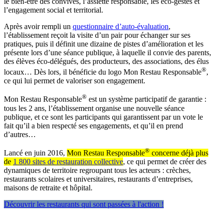
le bien-être des convives, l’assiette responsable, les éco-gestes et
l’engagement social et territorial.
Après avoir rempli un
questionnaire d’auto-évaluation
,
l’établissement reçoit la visite d’un pair pour échanger sur ses
pratiques, puis il définit une dizaine de pistes d’amélioration et les
présente lors d’une séance publique, à laquelle il convie des parents,
des élèves éco-délégués, des producteurs, des associations, des élus
®
locaux… Dès lors, il bénéficie du logo Mon Restau Responsable
,
ce qui lui permet de valoriser son engagement.
®
Mon Restau Responsable
est un système participatif de garantie :
tous les 2 ans, l’établissement organise une nouvelle séance
publique, et ce sont les participants qui garantissent par un vote le
fait qu’il a bien respecté ses engagements, et qu’il en prend
d’autres…
®
Lancé en juin 2016,
Mon Restau Responsable
concerne déjà plus
de
1 800 sites de restauration collective
, ce qui permet de créer des
dynamiques de territoire regroupant tous les acteurs : crèches,
restaurants scolaires et universitaires, restaurants d’entreprises,
maisons de retraite et hôpital.
Découvrir les restaurants qui sont passées à l'action !