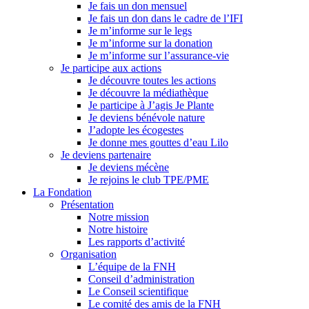
Je fais un don mensuel
Je fais un don dans le cadre de l’IFI
Je m’informe sur le legs
Je m’informe sur la donation
Je m’informe sur l’assurance-vie
Je participe aux actions
Je découvre toutes les actions
Je découvre la médiathèque
Je participe à J’agis Je Plante
Je deviens bénévole nature
J’adopte les écogestes
Je donne mes gouttes d’eau Lilo
Je deviens partenaire
Je deviens mécène
Je rejoins le club TPE/PME
La Fondation
Présentation
Notre mission
Notre histoire
Les rapports d’activité
Organisation
L’équipe de la FNH
Conseil d’administration
Le Conseil scientifique
Le comité des amis de la FNH