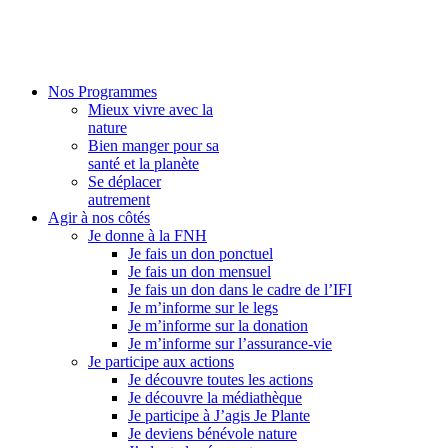
Nos Programmes
Mieux vivre avec la
nature
Bien manger pour sa
santé et la planète
Se déplacer
autrement
Agir à nos côtés
Je donne à la FNH
Je fais un don ponctuel
Je fais un don mensuel
Je fais un don dans le cadre de l’IFI
Je m’informe sur le legs
Je m’informe sur la donation
Je m’informe sur l’assurance-vie
Je participe aux actions
Je découvre toutes les actions
Je découvre la médiathèque
Je participe à J’agis Je Plante
Je deviens bénévole nature