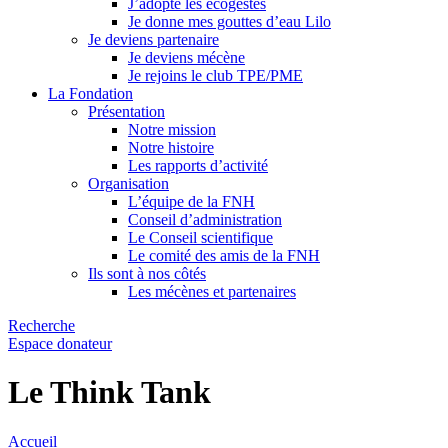
J’adopte les écogestes
Je donne mes gouttes d’eau Lilo
Je deviens partenaire
Je deviens mécène
Je rejoins le club TPE/PME
La Fondation
Présentation
Notre mission
Notre histoire
Les rapports d’activité
Organisation
L’équipe de la FNH
Conseil d’administration
Le Conseil scientifique
Le comité des amis de la FNH
Ils sont à nos côtés
Les mécènes et partenaires
Recherche
Espace donateur
Le Think Tank
Accueil