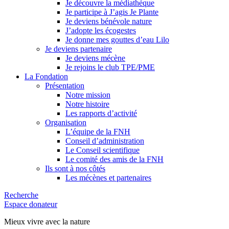
Je découvre la médiathèque
Je participe à J’agis Je Plante
Je deviens bénévole nature
J’adopte les écogestes
Je donne mes gouttes d’eau Lilo
Je deviens partenaire
Je deviens mécène
Je rejoins le club TPE/PME
La Fondation
Présentation
Notre mission
Notre histoire
Les rapports d’activité
Organisation
L’équipe de la FNH
Conseil d’administration
Le Conseil scientifique
Le comité des amis de la FNH
Ils sont à nos côtés
Les mécènes et partenaires
Recherche
Espace donateur
Mieux vivre avec la nature