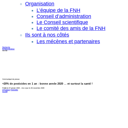
Organisation
L’équipe de la FNH
Conseil d’administration
Le Conseil scientifique
Le comité des amis de la FNH
Ils sont à nos côtés
Les mécènes et partenaires
Recherche
Espace donateur
normal
Communiqué de presse
+20% de pesticides en 1 an : bonne année 2020 … et surtout la santé !
Publié le 07 janvier 2020 , mis à jour le 26 novembre 2020
Agriculture
Pesticides
Accueil