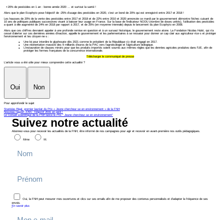
+20% de pesticides en 1 an : bonne année 2020 … et surtout la santé !
Alors que le plan Ecophyto pose l’objectif de -25% d’usage des pesticides en 2020, c’est un bond de 20% qui est enregistré entre 2017 et 2018 !
Les hausses de 20% de la vente des pesticides entre 2017 et 2018 et de 22% entre 2010 et 2020 annoncée ce mardi par le gouvernement démontre l’échec cuisant de
10 ans de politiques publiques successives visant à baisser leur usage en France. Sur la base de l'indicateur NODU (nombre de doses unités), l’utilisation des pesticides
a quant à elle augmenté de 24% en 2018 par rapport à 2017, et de 25% (en moyenne triennale) depuis le lancement du plan Ecophyto en 2008.
Alors que ces chiffres devraient appeler à une profonde remise en question et à un sursaut historique, le gouvernement reste atone. La Fondation Nicolas Hulot, qui n’a
cessé d’alerter sur ces dernières années d’inaction, appelle le gouvernement et les parlementaires à se ressaisir pour donner un cap clair aux agriculteur·rice·s et protéger
l’environnement et les citoyen·ne·s :
Une loi pour interdire le glyphosate dès 2021 comme le président de la République s’y était engagé en 2017.
Une réorientation massive des 9 milliards d’euros de la PAC vers l’agroécologie et l’agriculture biologique.
L’instauration de clauses miroirs pour que les produits importés soient soumis aux mêmes règles que les denrées agricoles produites dans l’UE, afin de
protéger les fermes françaises de la concurrence internationale.
Télécharger le communiqué de presse
L'article vous a été utile pour mieux comprendre cette actualité ?
Oui
Non
Pour approfondir le sujet
Stanislas Rigal, premier lauréat du Prix « Jeune chercheur·se en environnement » de la FNH
Nouveau rapport ZAN : l'objectif 2031 en péril !
Le Conseil scientifique de la FNH lance le Prix " Jeune chercheur.se en environnement"
Suivez notre actualité
Abonnez-vous pour recevoir les actualités de la FNH, être informé de nos campagnes pour agir et recevoir en avant-première nos outils pédagogiques.
Mme
M.
Oui, la FNH peut mesurer mes ouvertures et clics sur ses emails afin de me proposer des contenus personnalisés et d’adapter la fréquence de ses
envois.
En savoir plus