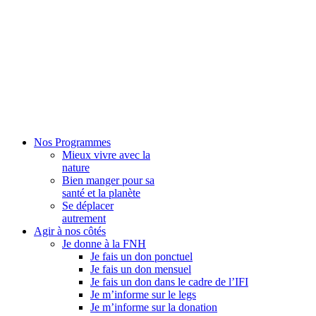
Nos Programmes
Mieux vivre avec la
nature
Bien manger pour sa
santé et la planète
Se déplacer
autrement
Agir à nos côtés
Je donne à la FNH
Je fais un don ponctuel
Je fais un don mensuel
Je fais un don dans le cadre de l’IFI
Je m’informe sur le legs
Je m’informe sur la donation