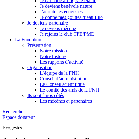
Je participe à J’agis Je Plante
Je deviens bénévole nature
J’adopte les écogestes
Je donne mes gouttes d’eau Lilo
Je deviens partenaire
Je deviens mécène
Je rejoins le club TPE/PME
La Fondation
Présentation
Notre mission
Notre histoire
Les rapports d’activité
Organisation
L’équipe de la FNH
Conseil d’administration
Le Conseil scientifique
Le comité des amis de la FNH
Ils sont à nos côtés
Les mécènes et partenaires
Recherche
Espace donateur
Ecogestes