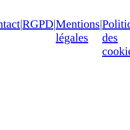
tact
|
RGPD
|
Mentions
|
Politi
légales
des
cooki