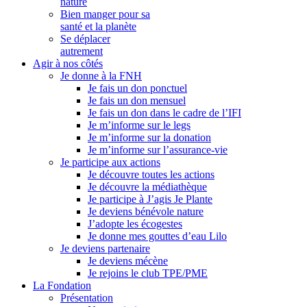
nature
Bien manger pour sa
santé et la planète
Se déplacer
autrement
Agir à nos côtés
Je donne à la FNH
Je fais un don ponctuel
Je fais un don mensuel
Je fais un don dans le cadre de l’IFI
Je m’informe sur le legs
Je m’informe sur la donation
Je m’informe sur l’assurance-vie
Je participe aux actions
Je découvre toutes les actions
Je découvre la médiathèque
Je participe à J’agis Je Plante
Je deviens bénévole nature
J’adopte les écogestes
Je donne mes gouttes d’eau Lilo
Je deviens partenaire
Je deviens mécène
Je rejoins le club TPE/PME
La Fondation
Présentation