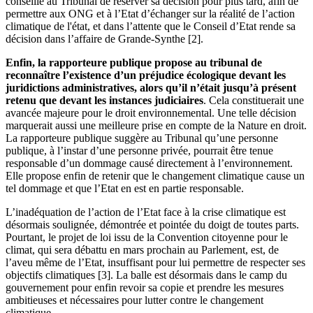
conseille au Tribunal de réserver sa décision pour plus tard, afin de
permettre aux ONG et à l’Etat d’échanger sur la réalité de l’action
climatique de l'état, et dans l’attente que le Conseil d’Etat rende sa
décision dans l’affaire de Grande-Synthe [2].
Enfin, la rapporteure publique propose au tribunal de
reconnaître l’existence d’un préjudice écologique devant les
juridictions administratives, alors qu’il n’était jusqu’à présent
retenu que devant les instances judiciaires
. Cela constituerait une
avancée majeure pour le droit environnemental. Une telle décision
marquerait aussi une meilleure prise en compte de la Nature en droit.
La rapporteure publique suggère au Tribunal qu’une personne
publique, à l’instar d’une personne privée, pourrait être tenue
responsable d’un dommage causé directement à l’environnement.
Elle propose enfin de retenir que le changement climatique cause un
tel dommage et que l’Etat en est en partie responsable.
L’inadéquation de l’action de l’Etat face à la crise climatique est
désormais soulignée, démontrée et pointée du doigt de toutes parts.
Pourtant, le projet de loi issu de la Convention citoyenne pour le
climat, qui sera débattu en mars prochain au Parlement, est, de
l’aveu même de l’Etat, insuffisant pour lui permettre de respecter ses
objectifs climatiques [3]. La balle est désormais dans le camp du
gouvernement pour enfin revoir sa copie et prendre les mesures
ambitieuses et nécessaires pour lutter contre le changement
climatique.