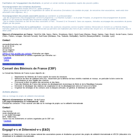
Facilitation de l’engagement des étudiants
, en portant un certain nombre de propositions auprès des pouvoirs publics.
Accompagnement des initiatives étudiantes
:
- par la mise à disposition d’outils (MOOCS, guides pratiques…)
- grâce à un ancrage territorial fort et l’organisation de cadres de rencontres (formations à la conduite de projet, de rencontres inter-associatives, week-ends inter-
associatifs inter-régionaux, etc.)
Accompagnement des projets associatifs jeunes
qui souhaitent se professionnaliser :
- par des programmes d’accompagnement comme le programme « La Machine à projets » ou le projet Pro’pulse, un programme d’accompagnement de jeunes
diplômé·e·s en recherche d’emploi dans l’économie sociale et solidaire.
- par la création d'activités au sein de tiers-lieux associatifs à Paris : l’Arsenal 12 et l’Arsenal 6. Dans ces espaces, Animafac accompagne des associations de jeunes
dirigées par des jeunes.
Promotion d'une culture de la participation
: à travers des aventures citoyennes comme Quartier Général, Démocratie en ActionS ou La Rentrée d'après,
Animafac plaide pour le développement d’une démocratie qui permette une implication plus forte et plus continue des citoyen·ne·s, et notamment des jeunes, dans le
débat public.
Région/s d'intervention en France
: Nord-Est (Lille, Nancy, Reims, Strasbourg, Metz), Nord-Ouest (Rennes, Rouen, Nantes, Caen, Brest), Ile-de-France, Centre
(Tours, Poitiers, Limoges, Clermont-Ferrand), Sud-Ouest (Bordeaux, Pau, Toulouse, Montpellier), Sud-Est (Besançon/Belfort, Grenoble, Lyon).
Contact
arenaudin@animafac.net
01 42 22 15 15
ANIMAFAC
23 rue Dagorno
75012 PARIS
Cliquez ici pour accéder aux contacts
d’Animafac par région.
Suivez tous les événements et actions organisées par Animafac sur :
⸱
Facebook
⸱
Twitter
Consulter le site d’Animafac
Conseil des Béninois de France (CBF)
Le Conseil des Béninois de France à pour objectifs de :
Représenter les Béninois de France auprès de toutes les instances
Renforcer les liens de solidarité entre eux, notamment par la défense de leurs intérêts matériels et moraux, en particulier la lutte contre les
discriminations et pour l’égalité des chances
Promouvoir la libre circulation des personnes et des biens
Faire des Béninois de France des acteurs du développement économique du Bénin et de la République française
Entretenir et développer des relations de coopération et de Co-développement entre la France et le Bénin
Organiser les échanges et les contacts avec la diaspora africaine, en général, et béninoise en particulier
Actions phares
:
Aide au montage de projets de solidarité internationale
Région/s d'intervention en France
: Ile-de-France
Le/s pays d'intervention à l’international
: Bénin
Pourquoi les contacter ? Pour recevoir une aide sur le montage de projets sur la solidarité internationale
Contact
Oba RAZAK
razak.oba@gmail.com
2, rue André Messager
BP5, 75860 Paris
Suivez tous les événements et actions organisées par le CBF sur :
⸱
Facebook
Consulter le site du CBF
Engagé·e·s et Déterminé·e·s (E&D)
Engagé·e·s et Déterminé·e·s est le réseau national des associations jeunes et étudiantes qui portent des projets de solidarité internationale et d'ECSI (éducation à la
citoyenneté et la solidarité internationale).