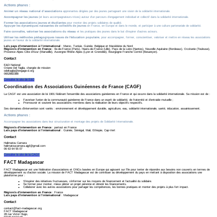
Actions phares
:
Animer un réseau national d’associations
apprenantes dirigées par des jeunes partageant une vision de la solidarité internationale.
Accompagner les jeunes
(et leurs accompagnateurs·trices) autour d'un parcours d’engagement individuel et collectif dans la solidarité internationale.
Former les associations jeunes et étudiantes
pour monter des projets solidaires de qualité.
Appuyer les dynamiques naissantes de collectifs de jeunes
en France, en Europe et dans le monde, et participer à une culture partenariale de solidarité.
Faire connaître, valoriser les associations du réseau
et les pratiques des jeunes dans le but d’inspirer d’autres acteurs.
Utiliser les méthodes pédagogiques issues de l'éducation populaire
, pour accompagner, former, conscientiser, valoriser et mettre en réseau les associations
jeunes en faveur de la solidarité internationale.
Le/s pays d'intervention à l’international
: Maroc, Tunisie, Guinée, Belgique et Macédoine du Nord
Région/s d'intervention en France
: Ile-de-France (Paris), Hauts-de-France (Lille), Pays de la Loire (Nantes), Nouvelle Aquitaine (Bordeaux), Occitanie (Toulouse),
Provence Alpes Côte d'Azur (Marseille), Auvergne Rhône Alpes (Lyon et Grenoble), Bourgogne Franche Comté (Besançon).
Contact
E&D National
Oriane Del Taglia, chargée de mission
odeltaglia@engage-d.org
0652882388
Consulter le site de E&D
Coordination des Associations Guinéennes de France (CAGF)
La CAGF est une association de loi 1901 fédérant l’ensemble des associations guinéennes en France et qui œuvre dans la solidarité internationale. Sa mission est de :
Favoriser l’union de la communauté guinéenne de France dans un esprit de solidarité, de fraternité et d’entraide mutuelle ;
Promouvoir et soutenir les associations membres dans la réalisation de leurs objectifs respectifs.
Ses domaines d’intervention sont variés : environnement et développement durable, agriculture, eau, solidarité internationale, santé, éducation, assainissement.
Actions phares
:
Accompagner les associations dans leur structuration et montage des projets de Solidarité Internationale.
Région/s d'intervention en France
: partout en France
Le/s pays d'intervention à l’international
: Guinée, Sénégal, Mali, Ethiopie, Cap-Vert
Contact
Halimatou Camara
halimatoucamara.ajgf@gmail.com
06 63 64 55 07
Consulter le site de la CAGF
FACT Madagascar
FACT Madagascar est une fédération d’associations et ONGs basées en Europe qui agissent sur l’île pour tenter de répondre aux besoins non couverts en termes de
développement ou d’action sociale. La mission de FACT Madagascar est de contribuer au développement du pays en mettant à disposition des associations une
plateforme pour :
S’inspirer des initiatives fructueuses, s’informer sur les moyens de financement et l’actualité du solidaire.
Se former pour monter, mieux piloter un projet pérenne et obtenir les financements.
Collaborer avec les autres associations pour partager les compétences, les bonnes pratiques et monter des projets à plus fort impact.
Région/s d'intervention en France
: France
Le/s pays d'intervention à l’international
: Madagascar
Contact
contact@fact-madagascar.org
FACT Madagascar
28 rue Victor Hugo,