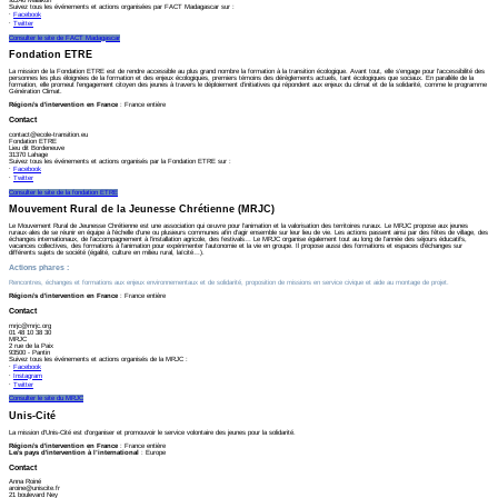
92240 Malakoff
Suivez tous les événements et actions organisées par FACT Madagascar sur :
⸱
Facebook
⸱
Twitter
Consulter le site de FACT Madagascar
Fondation ETRE
La mission de la Fondation ETRE est de rendre accessible au plus grand nombre la formation à la transition écologique. Avant tout, elle s’engage pour l’accessibilité des
personnes les plus éloignées de la formation et des enjeux écologiques, premiers témoins des dérèglements actuels, tant écologiques que sociaux. En parallèle de la
formation, elle promeut l’engagement citoyen des jeunes à travers le déploiement d’initiatives qui répondent aux enjeux du climat et de la solidarité, comme le programme
Génération Climat.
Région/s d'intervention en France
: France entière
Contact
contact@ecole-transition.eu
Fondation ETRE
Lieu dit Bordeneuve
31370 Lahage
Suivez tous les événements et actions organisés par la Fondation ETRE sur :
⸱
Facebook
⸱
Twitter
Consulter le site de la fondation ETRE
Mouvement Rural de la Jeunesse Chrétienne (MRJC)
Le Mouvement Rural de Jeunesse Chrétienne est une association qui œuvre pour l’animation et la valorisation des territoires ruraux. Le MRJC propose aux jeunes
ruraux·ales de se réunir en équipe à l’échelle d’une ou plusieurs communes afin d’agir ensemble sur leur lieu de vie. Les actions passent ainsi par des fêtes de village, des
échanges internationaux, de l’accompagnement à l’installation agricole, des festivals… Le MRJC organise également tout au long de l’année des séjours éducatifs,
vacances collectives, des formations à l’animation pour expérimenter l’autonomie et la vie en groupe. Il propose aussi des formations et espaces d’échanges sur
différents sujets de société (égalité, culture en milieu rural, laïcité…).
Actions phares
:
Rencontres, échanges et formations aux enjeux environnementaux et de solidarité, proposition de missions en service civique et aide au montage de projet.
Région/s d'intervention en France
: France entière
Contact
mrjc@mrjc.org
01 48 10 38 30
MRJC
2 rue de la Paix
93500 - Pantin
Suivez tous les événements et actions organisés de la MRJC :
⸱
Facebook
⸱
Instagram
⸱
Twitter
Consulter le site du MRJC
Unis-Cité
La mission d’Unis-Cité est d’organiser et promouvoir le service volontaire des jeunes pour la solidarité.
Région/s d'intervention en France
: France entière
Le/s pays d'intervention à l’international
: Europe
Contact
Anna Roiné
aroine@uniscite.fr
21 boulevard Ney