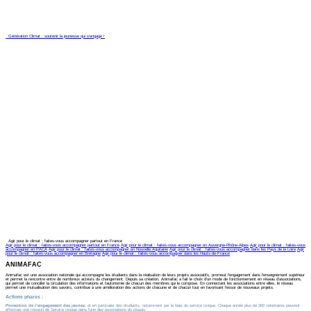
Génération Climat : soutenir la jeunesse qui s’engage !
Agir pour le climat : faites-vous accompagner partout en France
Agir pour le climat : faites-vous accompagner partout en France
Agir pour le climat : faites-vous accompagner en Auvergne-Rhône-Alpes
Agir pour le climat : faites-vous
accompagner en PACA
Agir pour le climat : faites-vous accompagner en Nouvelle Aquitaine
Agir pour le climat : faites-vous accompagner dans les Pays de la Loire
Agir
pour le climat : faites-vous accompagner en Bretagne
Agir pour le climat : faites-vous accompagner dans les Hauts-de-France
ANIMAFAC
Animafac
est une association nationale qui accompagne les étudiants dans la réalisation de leurs projets associatifs, promeut l’engagement dans l’enseignement supérieur
et permet la rencontre entre de nombreux acteurs du changement. Depuis sa création, Animafac a fait le choix d’un mode de fonctionnement en réseau d’associations,
qui permet de concilier la circulation des informations et l’autonomie de chacun des membres qui le compose. En connectant les associations entre elles, le réseau
permet une mutualisation des savoirs, contribue à une amélioration des actions de chacune et de chacun tout en favorisant l’essor de nouveaux projets.
Actions phares
:
Promotion de l’engagement des jeunes
, et en particulier des étudiants, notamment par le biais du service civique. Chaque année plus de 300 volontaires peuvent
effectuer une mission de Service civique dans l’une des associations du réseau.