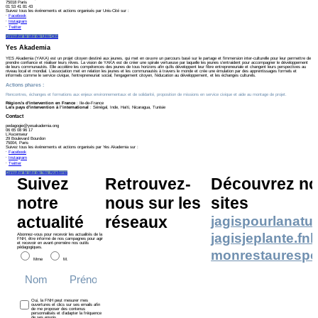
75018 Paris
01 53 41 81 43
Suivez tous les événements et actions organisés par Unis-Cité sur :
⸱
Facebook
⸱
Instagram
⸱
Twitter
Consulter le site de Unis-Cité
Yes Akademia
YES Akademia (YAKA) est un projet citoyen destiné aux jeunes, qui met en œuvre un parcours basé sur le partage et l'immersion inter-culturelle pour leur permettre de
prendre confiance et réaliser leurs rêves. La vision de YAKA est de créer une spirale vertueuse par laquelle les jeunes s'entraident pour accompagner le développement
de leurs communautés. Elle accélère les compétences des jeunes de tous horizons afin qu'ils développent leur fibre entrepreneuriale et changent leurs perspectives au
niveau local et mondial. L’association met en relation les jeunes et les communautés à travers le monde et crée une émulation par des apprentissages formels et
informels comme le service civique, l'entrepreneuriat social, l'engagement citoyen, l'éducation au développement, et les échanges culturels.
Actions phares
:
Rencontres, échanges et formations aux enjeux environnementaux et de solidarité, proposition de missions en service civique et aide au montage de projet.
Région/s d'intervention en France
: Ile-de-France
Le/s pays d'intervention à l’international
: Sénégal, Inde, Haïti, Nicaragua, Tunisie
Contact
pedagogie@yesakademia.ong
06 65 08 96 17
L’Ascenseur
29 Boulevard Bourdon
75004, Paris
Suivez tous les événements et actions organisés par Yes Akademia sur :
⸱
Facebook
⸱
Instagram
⸱
Twitter
Consulter le site de Yes Akademia
Suivez
Retrouvez-
Découvrez no
notre
nous sur les
sites
actualité
réseaux
jagispourlanatur
jagisjeplante.fn
Abonnez-vous pour recevoir les actualités de la
FNH, être informé de nos campagnes pour agir
et recevoir en avant-première nos outils
pédagogiques.
monrestaurespo
Mme
M.
Oui, la FNH peut mesurer mes
ouvertures et clics sur ses emails afin
de me proposer des contenus
personnalisés et d’adapter la fréquence
de ses envois.