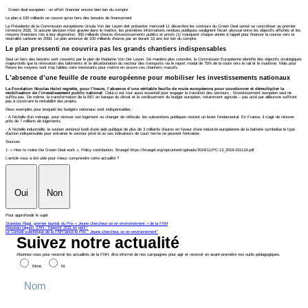
Green deal européen : un effort financier encore bien loin du compte
Le plan à 100 milliards ne couvre qu’un tiers des besoins de financement
La Présidente de la Commission européenne Ursula Von der Leyen doit présenter mercredi 11 décembre les contours du Green Deal sensé se concrétiser au premier
trimestre 2020. Si aucune décision n’est gravée dans le marbre, les premières informations rendues publiques soulignent l’écart abyssal entre les objectifs affichés et les
moyens financiers mis à leur disposition. 300 milliards d’euros d’
investissements publics et privés (1)
manquent chaque année à l’appel pour financer la course vers la
neutralité carbone en 2050. Le plan annoncé de 100 milliards d’euros par an durant 10 ans est loin du compte.
Le plan pressenti ne couvrira pas les grands chantiers indispensables
Seul un tiers des besoins sont couverts par le plan de Madame Von Der Leyen. De manière plus concrète, la Commission Européenne identifie des objectifs stratégiques
majeurstels que la rénovation des bâtiments et la décarbonation du secteur des transports via le report modal de 75% de la route vers le rail et le maritime. Mais pour
l’heure les moyens sont trop faibles voire inexistants pour mettre en œuvre ces chantiers massifs.
L’absence d’une feuille de route européenne pour mobiliser les investissements nationaux
La Fondation Nicolas Hulot regrette, pour l’heure, l’absence d’une véritable feuille de route européenne pour coordonner et démultiplier la
mobilisation de l’investissement public national
. Celui-ci est tout aussi essentiel pour engager la transition des secteurs ; l’investissement européen seul ne
suffira pas. De même, la transformation de la BEI en banque du climat et le verdissement du budget européen, notamment agricole – pas acté par ailleursne suffiront
pas à construire la rentabilité des projets.
Deux exemples pour lesquels les budgets nationaux sont indispensables :
- A l’échelle d’un ménage, pour rénover son logement ou changer de véhicule, les subventions publiques restent un levier fondamental. En France, il s’agit de rénover
près de 7 millions de logements.
- A l’échelle industrielle, le soutien annoncé lundi d’une aide publique de plus de 3 milliards d’euros en faveur d’une industrie européenne de la batterie symbolise le type
d’action indispensable pour entrainer le secteur privé là où ses indicateurs de court terme ne peuvent l’entrainer.
Sources
1- « How to make the Green Deal work », Policy contribution, Bruegel https://bruegel.org/wpcontent/uploads/2019/11/PC-13_2019-151119.pdf
L'article vous a été utile pour mieux comprendre cette actualité ?
Oui
Non
Pour approfondir le sujet
Stanislas Rigal, premier lauréat du Prix « Jeune chercheur·se en environnement » de la FNH
Nouveau rapport ZAN : l'objectif 2031 en péril !
Le Conseil scientifique de la FNH lance le Prix " Jeune chercheur.se en environnement"
Suivez notre actualité
Abonnez-vous pour recevoir les actualités de la FNH, être informé de nos campagnes pour agir et recevoir en avant-première nos outils pédagogiques.
Mme
M.