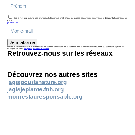
Oui, la FNH peut mesurer mes ouvertures et clics sur ses emails afin de me proposer des contenus personnalisés et d’adapter la fréquence de ses
envois.
En savoir plus
Je m'abonne
Remplir ce formulaire entraîne le traitement de vos données personnelles par la Fondation pour la Nature et l’Homme, fondé sur son intérêt légitime. En
savoir plus sur notre
politique de protection de données
.
Retrouvez-nous sur les réseaux
Découvrez nos autres sites
jagispourlanature.org
jagisjeplante.fnh.org
monrestauresponsable.org