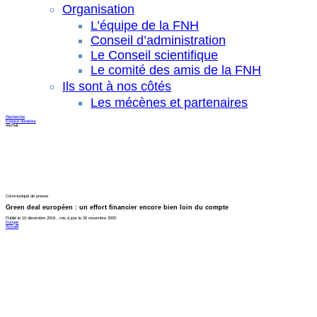
Organisation
L’équipe de la FNH
Conseil d’administration
Le Conseil scientifique
Le comité des amis de la FNH
Ils sont à nos côtés
Les mécènes et partenaires
Recherche
Espace donateur
normal
Communiqué de presse
Green deal européen : un effort financier encore bien loin du compte
Publié le 10 décembre 2019 , mis à jour le 26 novembre 2020
Europe
Accueil