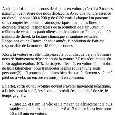
A chaque fois que nous nous déplaçons en voiture, c'est 1 à 2 tonnes
minimum de matière que nous déplaçons. Avec une voiture essence
ou diesel, ce sont 100 à 200 g de CO2 émis à chaque km parcouru,
sans compter les polluants atmosphériques, particules fines et
dioxydes d’azote, responsables de la pollution de l’air. Avec 34
millions de véhicules particulières en circulation en France, dont 20
millions de diesel, la facture climatique et sanitaire est salée.
Rappelons qu’en France, chaque année, la pollution de l’air est
responsable de la mort de 48 000 personnes.
Alors, la voiture est-elle indispensable pour chaque trajet ? Sommes-
nous définitivement dépendants de la voiture ? Rien n’est moins sûr
! En agglomération, 40% des trajets effectués en voiture font moins
de trois kilomètres, pour transporter le plus souvent une seule
personne(2)... Il pourrait donc dans bien des cas facilement se faire à
pied ou à vélo, ou encore en transport en commun.
En effet, sortir du tout-voiture devrait s’avérer largement bénéfique,
à la fois pour la santé, les économies réalisées, la qualité de vie, le
temps gagné…
• Entre 2,5 et 6 km, le vélo est le moyen de déplacement le plus
rapide en zone urbaine : comptez 8 à 12 min en bicyclette pour
16 à 18 min en voiture.