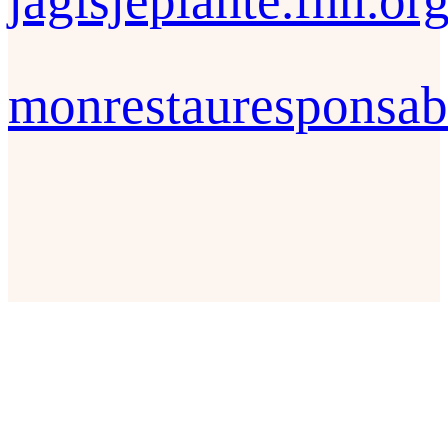
jagisjeplante.fnh.or
monrestauresponsab