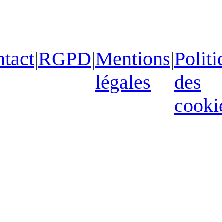
tact
|
RGPD
|
Mentions
|
Politi
légales
des
cooki