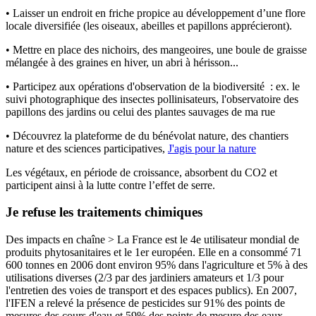
• Laisser un endroit en friche propice au développement d’une flore
locale diversifiée (les oiseaux, abeilles et papillons apprécieront).
• Mettre en place des nichoirs, des mangeoires, une boule de graisse
mélangée à des graines en hiver, un abri à hérisson...
• Participez aux opérations d'observation de la biodiversité : ex. le
suivi photographique des insectes pollinisateurs, l'observatoire des
papillons des jardins ou celui des plantes sauvages de ma rue
• Découvrez la plateforme de du bénévolat nature, des chantiers
nature et des sciences participatives,
J'agis pour la nature
Les végétaux, en période de croissance, absorbent du CO2 et
participent ainsi à la lutte contre l’effet de serre.
Je refuse les traitements chimiques
Des impacts en chaîne > La France est le 4e utilisateur mondial de
produits phytosanitaires et le 1er européen. Elle en a consommé 71
600 tonnes en 2006 dont environ 95% dans l'agriculture et 5% à des
utilisations diverses (2/3 par des jardiniers amateurs et 1/3 pour
l'entretien des voies de transport et des espaces publics). En 2007,
l'IFEN a relevé la présence de pesticides sur 91% des points de
mesures des cours d'eau et 59% des points de mesure des eaux