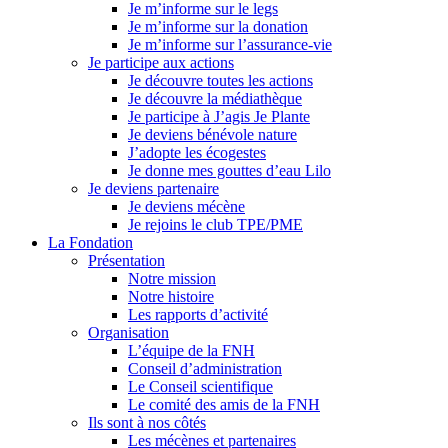
Je m’informe sur le legs
Je m’informe sur la donation
Je m’informe sur l’assurance-vie
Je participe aux actions
Je découvre toutes les actions
Je découvre la médiathèque
Je participe à J’agis Je Plante
Je deviens bénévole nature
J’adopte les écogestes
Je donne mes gouttes d’eau Lilo
Je deviens partenaire
Je deviens mécène
Je rejoins le club TPE/PME
La Fondation
Présentation
Notre mission
Notre histoire
Les rapports d’activité
Organisation
L’équipe de la FNH
Conseil d’administration
Le Conseil scientifique
Le comité des amis de la FNH
Ils sont à nos côtés
Les mécènes et partenaires