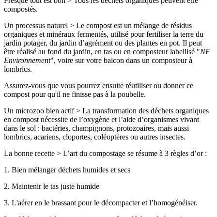
Presque tout est bon > Tous les déchets organiques peuvent être
compostés.
Un processus naturel > Le compost est un mélange de résidus
organiques et minéraux fermentés, utilisé pour fertiliser la terre du
jardin potager, du jardin d’agrément ou des plantes en pot. Il peut
être réalisé au fond du jardin, en tas ou en composteur labellisé "
NF
Environnement
", voire sur votre balcon dans un composteur à
lombrics.
Assurez-vous que vous pourrez ensuite réutiliser ou donner ce
compost pour qu'il ne finisse pas à la poubelle.
Un microzoo bien actif > La transformation des déchets organiques
en compost nécessite de l’oxygène et l’aide d’organismes vivant
dans le sol : bactéries, champignons, protozoaires, mais aussi
lombrics, acariens, cloportes, coléoptères ou autres insectes.
La bonne recette > L’art du compostage se résume à 3 règles d’or :
1. Bien mélanger déchets humides et secs
2. Maintenir le tas juste humide
3. L'aérer en le brassant pour le décompacter et l’homogénéiser.