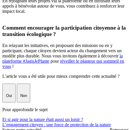
En rejoignant leurs projets via la plateforme ou en diffusant leurs
appels à bénévolat autour de vous, vous contribuez à renforcer leur
impact local.
Comment encourager la participation citoyenne à la
transition écologique ?
En relayant les initiatives, en proposant des missions ou en y
participant, chaque citoyen devient acteur du changement vers un
modèle plus durable. Nous vous invitons également à découvrir
la
plateforme #JagisJePlante
pour
réveiller le planteur qui sommeil en
vous
!
L'article vous a été utile pour mieux comprendre cette actualité ?
Oui
Non
Pour approfondir le sujet
Et si agir pour la nature était aussi un loisir ?
L’engagement citoyen : une force de protection de la nature
Suivez notre actualité
Retrouvez-