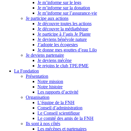
Je m’informe sur le legs
Je m’informe sur la donation
Je m’informe sur l’assurance-vie
Je participe aux actions
Je découvre toutes les actions
Je découvre la médiathèque
Je participe à J’agis Je Plante
Je deviens bénévole nature
J’adopte les écogestes
Je donne mes gouttes d’eau Lilo
Je deviens partenaire
Je deviens mécène
Je rejoins le club TPE/PME
La Fondation
Présentation
Notre mission
Notre histoire
Les rapports d’activité
Organisation
L’équipe de la FNH
Conseil d’administration
Le Conseil scientifique
Le comité des amis de la FNH
Ils sont à nos côtés
Les mécènes et partenaires