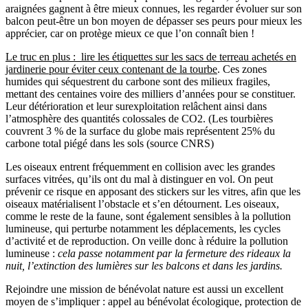
araignées gagnent à être mieux connues, les regarder évoluer sur son
balcon peut-être un bon moyen de dépasser ses peurs pour mieux les
apprécier, car on protège mieux ce que l’on connaît bien !
Le truc en plus : lire les étiquettes sur les sacs de terreau achetés en
jardinerie pour éviter ceux contenant de la tourbe
. Ces zones
humides qui séquestrent du carbone sont des milieux fragiles,
mettant des centaines voire des milliers d’années pour se constituer.
Leur détérioration et leur surexploitation relâchent ainsi dans
l’atmosphère des quantités colossales de CO2. (Les tourbières
couvrent 3 % de la surface du globe mais représentent 25% du
carbone total piégé dans les sols (source CNRS)
Les oiseaux entrent fréquemment en collision avec les grandes
surfaces vitrées, qu’ils ont du mal à distinguer en vol. On peut
prévenir ce risque en apposant des stickers sur les vitres, afin que les
oiseaux matérialisent l’obstacle et s’en détournent. Les oiseaux,
comme le reste de la faune, sont également sensibles à la pollution
lumineuse, qui perturbe notamment les déplacements, les cycles
d’activité et de reproduction. On veille donc à réduire la pollution
lumineuse :
cela passe notamment par la fermeture des rideaux la
nuit, l’extinction des lumières sur les balcons et dans les jardins.
Rejoindre une mission de bénévolat nature est aussi un excellent
moyen de s’impliquer : appel au bénévolat écologique, protection de