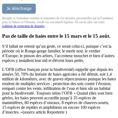
Remplir ce formulaire entraîne le traitement de vos données personnelles par la Fondation
pour la Nature et l’Homme, fondé sur son intérêt légitime. En savoir plus sur notre
politique de protection de données
.
Pas de taille de haies entre le 15 mars et le 15 août.
S’il fallait ne retenir qu’un geste, ce serait celui-ci, puisque c’est la
période où le Rouge-gorge familier, le merle noir, le verdier
d’Europe, le pinson des arbres, l’accenteur mouchet et bien d’autres
espèces y installent leur nid et élèvent leurs petits.
L’OFB (office français pour la biodiversité) rappelle que depuis les
années 50, 70% du linéaire de haies agricoles a été détruit, soit 1,4
million de kilomètres, avec de graves répercussions puisque les haies
rendent de multiples services : protection des sols contre l’érosion,
rempart contre les vents, infiltration de l’eau et bien sûr un habitat
pour la biodiversité. Toujours selon l’OFB « Quand elles sont bien
gérées, les haies peuvent accueillir jusqu’à 35 espèces de
mammifères, 80 espèces d’oiseaux, 8 espèces de chauves-souris,
15 espèces de reptiles et amphibiens ou encore 100 espèces
d’insectes. »(source article Reporterre )