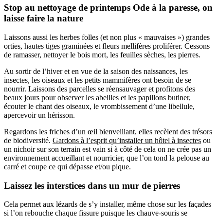
Stop au nettoyage de printemps Ode à la paresse, on
laisse faire la nature
Laissons aussi les herbes folles (et non plus « mauvaises ») grandes
orties, hautes tiges graminées et fleurs mellifères proliférer. Cessons
de ramasser, nettoyer le bois mort, les feuilles sèches, les pierres.
Au sortir de l’hiver et en vue de la saison des naissances, les
insectes, les oiseaux et les petits mammifères ont besoin de se
nourrir. Laissons des parcelles se réensauvager et profitons des
beaux jours pour observer les abeilles et les papillons butiner,
écouter le chant des oiseaux, le vrombissement d’une libellule,
apercevoir un hérisson.
Regardons les friches d’un œil bienveillant, elles recèlent des trésors
de biodiversité.
Gardons à l’esprit qu’installer un hôtel à insectes
ou
un nichoir sur son terrain est vain si à côté de cela on ne crée pas un
environnement accueillant et nourricier, que l’on tond la pelouse au
carré et coupe ce qui dépasse et/ou pique.
Laissez les interstices dans un mur de pierres
Cela permet aux lézards de s’y installer, même chose sur les façades
si l’on rebouche chaque fissure puisque les chauve-souris se