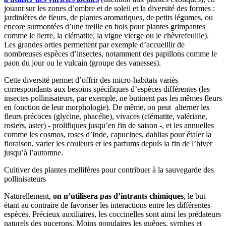
jouant sur les zones d’ombre et de soleil et la diversité des formes :
jardinières de fleurs, de plantes aromatiques, de petits légumes, ou
encore surmontées d’une treille en bois pour plantes grimpantes
comme le lierre, la clématite, la vigne vierge ou le chèvrefeuille).
Les grandes orties permettent par exemple d’accueillir de
nombreuses espèces d’insectes, notamment des papillons comme le
paon du jour ou le vulcain (groupe des vanesses).
Cette diversité permet d’offrir des micro-habitats variés
correspondants aux besoins spécifiques d’espèces différentes (les
insectes pollinisateurs, par exemple, ne butinent pas les mêmes fleurs
en fonction de leur morphologie). De même, on peut alterner les
fleurs précoces (glycine, phacélie), vivaces (clématite, valériane,
rosiers, aster) - prolifiques jusqu’en fin de saison -, et les annuelles
comme les cosmos, roses d’Inde, capucines, dahlias pour étaler la
floraison, varier les couleurs et les parfums depuis la fin de l’hiver
jusqu’à l’automne.
Cultiver des plantes mellifères pour contribuer à la sauvegarde des
pollinisateurs
Naturellement,
on n’utilisera pas d’intrants chimiques
, le but
étant au contraire de favoriser les interactions entre les différentes
espèces. Précieux auxiliaires, les coccinelles sont ainsi les prédateurs
naturels des pucerons. Moins populaires les guêpes, syrphes et