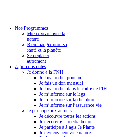
Nos Programmes
Mieux vivre avec la
nature
Bien manger pour sa
santé et la planète
Se déplacer
autrement
Agir à nos côtés
Je donne à la FNH
Je fais un don ponctuel
Je fais un don mensuel
Je fais un don dans le cadre de l’IFI
Je m’informe sur le legs
Je m’informe sur la donation
Je m’informe sur l’assurance-vie
Je participe aux actions
Je découvre toutes les actions
Je découvre la médiathèque
Je participe à J’agis Je Plante
Je deviens bénévole nature