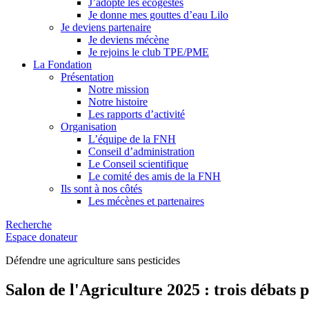
J’adopte les écogestes
Je donne mes gouttes d’eau Lilo
Je deviens partenaire
Je deviens mécène
Je rejoins le club TPE/PME
La Fondation
Présentation
Notre mission
Notre histoire
Les rapports d’activité
Organisation
L’équipe de la FNH
Conseil d’administration
Le Conseil scientifique
Le comité des amis de la FNH
Ils sont à nos côtés
Les mécènes et partenaires
Recherche
Espace donateur
Défendre une agriculture sans pesticides
Salon de l'Agriculture 2025 : trois débats 